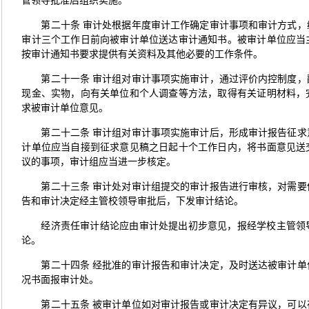
管领导批准后组织实施。
第二十条 审计处根据年度审计工作确定审计事项和审计方式
审计三个工作日前向被审计单位送达审计通知书。被审计单位应当
按审计通知书要求提供有关资料及其他必要的工作条件。
第二十一条 审计组对审计事项实施审计，通过评价内控制度
现金、实物，向有关单位和个人调查等方法，取得有关证明材料，
求被审计单位意见。
第二十二条 审计组对审计事项实施审计后，形成审计报告征
计单位应当自接到征求意见稿之日起十个工作日内，将书面意见送
议的事项，审计组应当进一步核定。
第二十三条 审计处对审计组提交的审计报告进行审核，对需
告和审计决定经主管校领导审批后，下发审计结论。
经济责任审计结论应由审计处提出初步意见，报经学校主管领
论。
第二十四条 经批准的审计报告和审计决定，及时送达被审计
况书面报审计处。
第二十五条 被审计单位如对审计报告或审计决定有异议，可