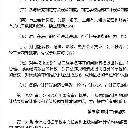
（三）参与研究制定有关规章制度，制定学校内部审计规章制
（四）审查会计凭证、账簿、报表，查阅有关经济管理和财务
有关电子数据和资料，勘查现场实物；
（五）对正在进行的严重违法违规、严重损失浪费的行为，作
（六）对可能转移、隐匿、篡改、毁弃会计凭证、会计帐簿、
经主管领导批准，有权予以暂时封存；
（七）对学校所属部门及二级学院存在的问题有权提出纠正、
管理、提高经济效益的建议；对违法违规和造成损失浪费的单位和
的建议；对模范遵守和维护财经法纪法规，成绩显著的单位和个人
（八）督促审计建议的落实整改，检查审计决定、审计意见的
第十八条 审计处可以利用国家审计机关、上级内部审计机构
计结果经审计处长和分管校领导批准同意后，方可提供给有关部门
第五章
审计工作程序
第十九条 审计处根据学校中心任务和上级内部审计机构的部