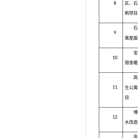
8
区、石
刷项目
石
9
寓屋面
宝
10
宿舍暖
高
11
生公寓
目
博
12
水改造
高