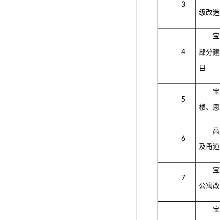
3
级改造
宝
4
部分建
目
宝
5
楼、思
高
6
及甬道
宝
7
公寓改
宝