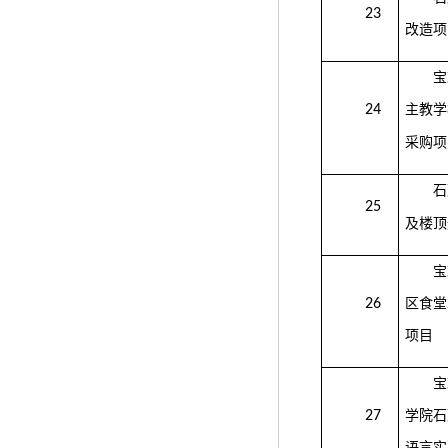
23
改造项
宝
24
主教学
采购项
石
25
及楼顶
宝
26
区食堂
项目
宝
27
学院石
语言实