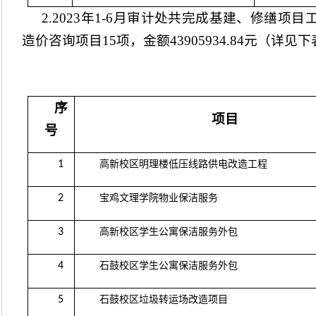
2.2023
年
1-6
月审计处共完成基建、修缮项目
造价咨询项目
15
项，金额
43905934.84
元（详见下
序
项目
号
1
高新校区明理楼低压线路供电改造工程
2
宝鸡文理学院物业保洁服务
3
高新校区学生公寓保洁服务外包
4
石鼓校区学生公寓保洁服务外包
5
石鼓校区垃圾转运场改造项目