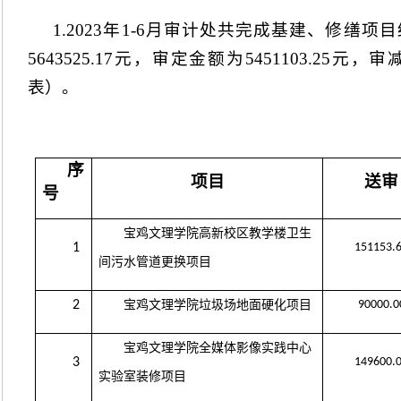
1.2023
年
1-6
月审计处共完成基建、修缮项目
5643525.17
元，审定金额为
5451103.25
元，审
表）。
序
项目
送审
号
宝鸡文理学院高新校区教学楼卫生
1
151153.
间污水管道更换项目
2
宝鸡文理学院垃圾场地面硬化项目
90000.0
宝鸡文理学院全媒体影像实践中心
3
149600.
实验室装修项目