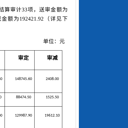
结算审计
33
项，送审金额为
减金额为
192421.92
（详见下
单位：元
审定
审减
60
148745.60
2408.00
0
88474.50
1525.50
00
129987.90
19612.10